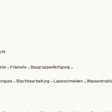
cht.
eile
→
Frästeile
→
Baugruppenfertigung
→
umguss
→
Blechbearbeitung
→
Laserschneiden
→
Wasserstrahl