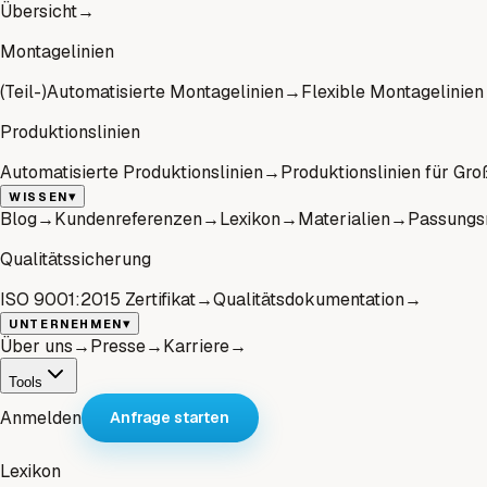
Übersicht
→
Montagelinien
(Teil-)Automatisierte Montagelinien
→
Flexible Montagelinien
Produktionslinien
Automatisierte Produktionslinien
→
Produktionslinien für Gro
▾
WISSEN
Blog
→
Kundenreferenzen
→
Lexikon
→
Materialien
→
Passungs
Qualitätssicherung
ISO 9001:2015 Zertifikat
→
Qualitätsdokumentation
→
▾
UNTERNEHMEN
Über uns
→
Presse
→
Karriere
→
Tools
Anmelden
Anfrage starten
Lexikon