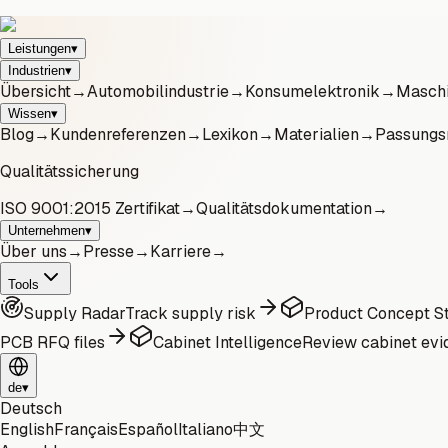
Leistungen
▾
Industrien
▾
Übersicht
→
Automobilindustrie
→
Konsumelektronik
→
Maschi
Wissen
▾
Blog
→
Kundenreferenzen
→
Lexikon
→
Materialien
→
Passungs
Qualitätssicherung
ISO 9001:2015 Zertifikat
→
Qualitätsdokumentation
→
Unternehmen
▾
Über uns
→
Presse
→
Karriere
→
Tools
Supply Radar
Track supply risk
Product Concept St
PCB RFQ files
Cabinet Intelligence
Review cabinet evi
de
▾
Deutsch
English
Français
Español
Italiano
中文