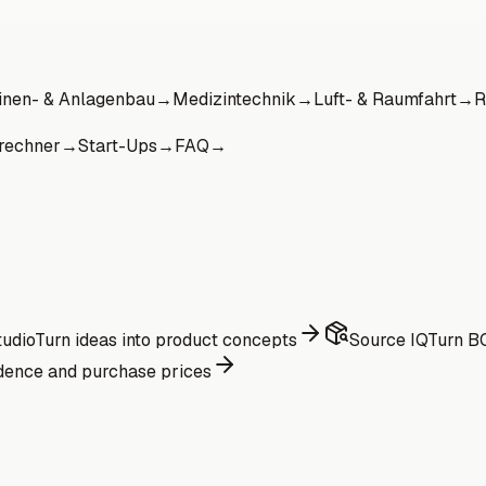
nen- & Anlagenbau
→
Medizintechnik
→
Luft- & Raumfahrt
→
R
rechner
→
Start-Ups
→
FAQ
→
udio
Turn ideas into product concepts
Source IQ
Turn BO
dence and purchase prices