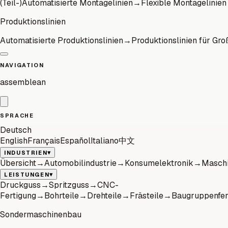
(Teil-)Automatisierte Montagelinien
→
Flexible Montagelinien
Produktionslinien
Automatisierte Produktionslinien
→
Produktionslinien für Gro
NAVIGATION
assemblean
SPRACHE
Deutsch
English
Français
Español
Italiano
中文
▾
INDUSTRIEN
Übersicht
→
Automobilindustrie
→
Konsumelektronik
→
Maschi
▾
LEISTUNGEN
Druckguss
→
Spritzguss
→
CNC-
Fertigung
→
Bohrteile
→
Drehteile
→
Frästeile
→
Baugruppenfer
Sondermaschinenbau