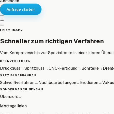
Anmelden
Anfrage starten
LEISTUNGEN
Schneller zum richtigen Verfahren
Vom Kernprozess bis zur Spezialroute in einer klaren Übersi
KERNVERFAHREN
Druckguss
→
Spritzguss
→
CNC-Fertigung
→
Bohrteile
→
Dreht
SPEZIALVERFAHREN
Schweißverfahren
→
Nachbearbeitungen
→
Erodieren
→
Vaku
SONDERMASCHINENBAU
Übersicht
→
Montagelinien