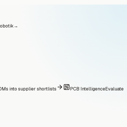
obotik
→
Ms into supplier shortlists
PCB Intelligence
Evaluate