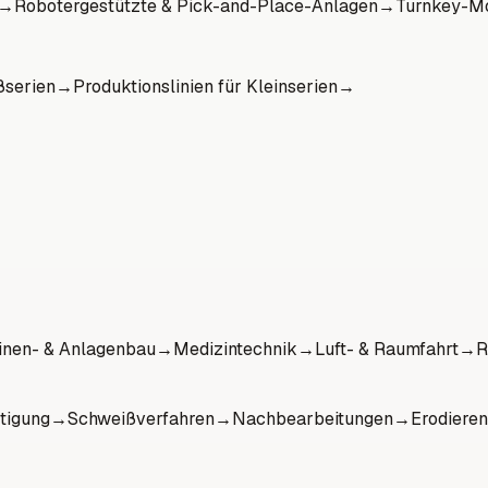
→
Robotergestützte & Pick-and-Place-Anlagen
→
Turnkey-Mo
ßserien
→
Produktionslinien für Kleinserien
→
nen- & Anlagenbau
→
Medizintechnik
→
Luft- & Raumfahrt
→
R
tigung
→
Schweißverfahren
→
Nachbearbeitungen
→
Erodieren