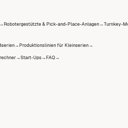
→
Robotergestützte & Pick-and-Place-Anlagen
→
Turnkey-Mo
ßserien
→
Produktionslinien für Kleinserien
→
rechner
→
Start-Ups
→
FAQ
→