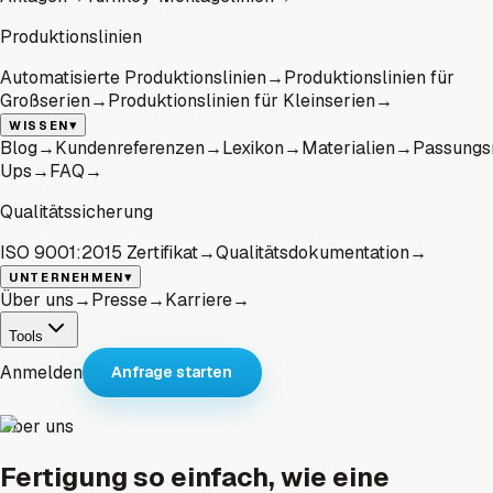
Produktionslinien
Automatisierte Produktionslinien
→
Produktionslinien für
Großserien
→
Produktionslinien für Kleinserien
→
▾
WISSEN
Blog
→
Kundenreferenzen
→
Lexikon
→
Materialien
→
Passungs
Ups
→
FAQ
→
Qualitätssicherung
ISO 9001:2015 Zertifikat
→
Qualitätsdokumentation
→
▾
UNTERNEHMEN
Über uns
→
Presse
→
Karriere
→
Tools
Anmelden
Anfrage starten
Über uns
Fertigung so einfach, wie eine