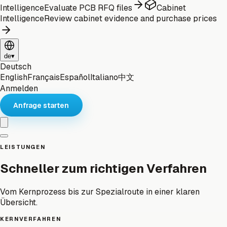
Intelligence
Evaluate PCB RFQ files
Cabinet
Intelligence
Review cabinet evidence and purchase prices
de
▾
Deutsch
English
Français
Español
Italiano
中文
Anmelden
Anfrage starten
LEISTUNGEN
Schneller zum richtigen Verfahren
Vom Kernprozess bis zur Spezialroute in einer klaren
Übersicht.
KERNVERFAHREN