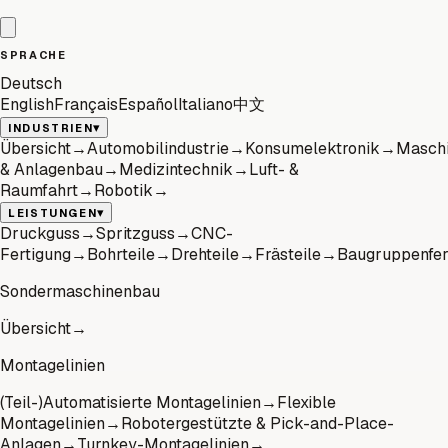
SPRACHE
Deutsch
English
Français
Español
Italiano
中文
▾
INDUSTRIEN
Übersicht
→
Automobilindustrie
→
Konsumelektronik
→
Masch
& Anlagenbau
→
Medizintechnik
→
Luft- &
Raumfahrt
→
Robotik
→
▾
LEISTUNGEN
Druckguss
→
Spritzguss
→
CNC-
Fertigung
→
Bohrteile
→
Drehteile
→
Frästeile
→
Baugruppenfer
Sondermaschinenbau
Übersicht
→
Montagelinien
(Teil-)Automatisierte Montagelinien
→
Flexible
Montagelinien
→
Robotergestützte & Pick-and-Place-
Anlagen
→
Turnkey-Montagelinien
→