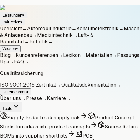
Leistungen
▾
Industrien
▾
Übersicht
→
Automobilindustrie
→
Konsumelektronik
→
Masch
& Anlagenbau
→
Medizintechnik
→
Luft- &
Raumfahrt
→
Robotik
→
Wissen
▾
Blog
→
Kundenreferenzen
→
Lexikon
→
Materialien
→
Passungs
Ups
→
FAQ
→
Qualitätssicherung
ISO 9001:2015 Zertifikat
→
Qualitätsdokumentation
→
Unternehmen
▾
Über uns
→
Presse
→
Karriere
→
Tools
Supply Radar
Track supply risk
Product Concept
Studio
Turn ideas into product concepts
Source IQ
Turn
BOMs into supplier shortlists
PCB