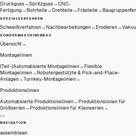
Druckguss
→
Spritzguss
→
CNC-
Fertigung
→
Bohrteile
→
Drehteile
→
Frästeile
→
Baugruppenfer
SPEZIALVERFAHREN
Schweißverfahren
→
Nachbearbeitungen
→
Erodieren
→
Vaku
SONDERMASCHINENBAU
Übersicht
→
Montagelinien
(Teil-)Automatisierte Montagelinien
→
Flexible
Montagelinien
→
Robotergestützte & Pick-and-Place-
Anlagen
→
Turnkey-Montagelinien
→
Produktionslinien
Automatisierte Produktionslinien
→
Produktionslinien für
Großserien
→
Produktionslinien für Kleinserien
→
NAVIGATION
assemblean