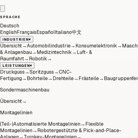
SPRACHE
Deutsch
English
Français
Español
Italiano
中文
▾
INDUSTRIEN
Übersicht
→
Automobilindustrie
→
Konsumelektronik
→
Masch
& Anlagenbau
→
Medizintechnik
→
Luft- &
Raumfahrt
→
Robotik
→
▾
LEISTUNGEN
Druckguss
→
Spritzguss
→
CNC-
Fertigung
→
Bohrteile
→
Drehteile
→
Frästeile
→
Baugruppenfer
Sondermaschinenbau
Übersicht
→
Montagelinien
(Teil-)Automatisierte Montagelinien
→
Flexible
Montagelinien
→
Robotergestützte & Pick-and-Place-
Anlagen
→
Turnkey-Montagelinien
→