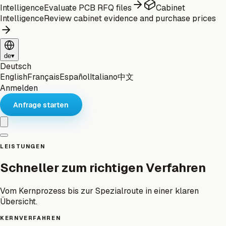
Intelligence
Evaluate PCB RFQ files
Cabinet
Intelligence
Review cabinet evidence and purchase prices
de
▾
Deutsch
English
Français
Español
Italiano
中文
Anmelden
Anfrage starten
LEISTUNGEN
Schneller zum richtigen Verfahren
Vom Kernprozess bis zur Spezialroute in einer klaren
Übersicht.
KERNVERFAHREN