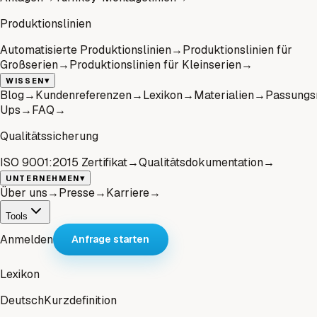
Produktionslinien
Automatisierte Produktionslinien
→
Produktionslinien für
Großserien
→
Produktionslinien für Kleinserien
→
▾
WISSEN
Blog
→
Kundenreferenzen
→
Lexikon
→
Materialien
→
Passungs
Ups
→
FAQ
→
Qualitätssicherung
ISO 9001:2015 Zertifikat
→
Qualitätsdokumentation
→
▾
UNTERNEHMEN
Über uns
→
Presse
→
Karriere
→
Tools
Anmelden
Anfrage starten
Lexikon
Deutsch
Kurzdefinition