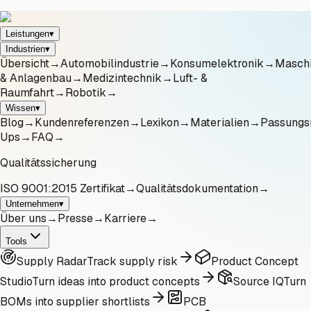
Leistungen
▾
Industrien
▾
Übersicht
→
Automobilindustrie
→
Konsumelektronik
→
Masch
& Anlagenbau
→
Medizintechnik
→
Luft- &
Raumfahrt
→
Robotik
→
Wissen
▾
Blog
→
Kundenreferenzen
→
Lexikon
→
Materialien
→
Passungs
Ups
→
FAQ
→
Qualitätssicherung
ISO 9001:2015 Zertifikat
→
Qualitätsdokumentation
→
Unternehmen
▾
Über uns
→
Presse
→
Karriere
→
Tools
Supply Radar
Track supply risk
Product Concept
Studio
Turn ideas into product concepts
Source IQ
Turn
BOMs into supplier shortlists
PCB