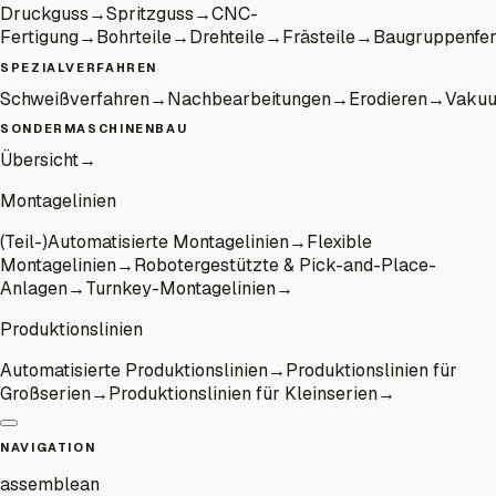
Druckguss
→
Spritzguss
→
CNC-
Fertigung
→
Bohrteile
→
Drehteile
→
Frästeile
→
Baugruppenfer
SPEZIALVERFAHREN
Schweißverfahren
→
Nachbearbeitungen
→
Erodieren
→
Vaku
SONDERMASCHINENBAU
Übersicht
→
Montagelinien
(Teil-)Automatisierte Montagelinien
→
Flexible
Montagelinien
→
Robotergestützte & Pick-and-Place-
Anlagen
→
Turnkey-Montagelinien
→
Produktionslinien
Automatisierte Produktionslinien
→
Produktionslinien für
Großserien
→
Produktionslinien für Kleinserien
→
NAVIGATION
assemblean