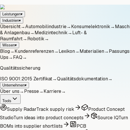
Leistungen
▾
Industrien
▾
Übersicht
→
Automobilindustrie
→
Konsumelektronik
→
Masch
& Anlagenbau
→
Medizintechnik
→
Luft- &
Raumfahrt
→
Robotik
→
Wissen
▾
Blog
→
Kundenreferenzen
→
Lexikon
→
Materialien
→
Passungs
Ups
→
FAQ
→
Qualitätssicherung
ISO 9001:2015 Zertifikat
→
Qualitätsdokumentation
→
Unternehmen
▾
Über uns
→
Presse
→
Karriere
→
Tools
Supply Radar
Track supply risk
Product Concept
Studio
Turn ideas into product concepts
Source IQ
Turn
BOMs into supplier shortlists
PCB