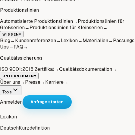
Produktionslinien
Automatisierte Produktionslinien
→
Produktionslinien für
Großserien
→
Produktionslinien für Kleinserien
→
▾
WISSEN
Blog
→
Kundenreferenzen
→
Lexikon
→
Materialien
→
Passungs
Ups
→
FAQ
→
Qualitätssicherung
ISO 9001:2015 Zertifikat
→
Qualitätsdokumentation
→
▾
UNTERNEHMEN
Über uns
→
Presse
→
Karriere
→
Tools
Anmelden
Anfrage starten
Lexikon
Deutsch
Kurzdefinition