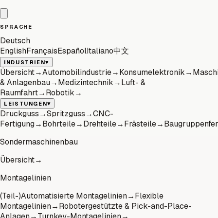
SPRACHE
Deutsch
English
Français
Español
Italiano
中文
▾
INDUSTRIEN
Übersicht
→
Automobilindustrie
→
Konsumelektronik
→
Masch
& Anlagenbau
→
Medizintechnik
→
Luft- &
Raumfahrt
→
Robotik
→
▾
LEISTUNGEN
Druckguss
→
Spritzguss
→
CNC-
Fertigung
→
Bohrteile
→
Drehteile
→
Frästeile
→
Baugruppenfer
Sondermaschinenbau
Übersicht
→
Montagelinien
(Teil-)Automatisierte Montagelinien
→
Flexible
Montagelinien
→
Robotergestützte & Pick-and-Place-
Anlagen
→
Turnkey-Montagelinien
→