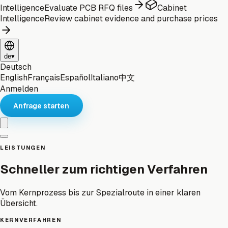
Intelligence
Evaluate PCB RFQ files
Cabinet
Intelligence
Review cabinet evidence and purchase prices
de
▾
Deutsch
English
Français
Español
Italiano
中文
Anmelden
Anfrage starten
LEISTUNGEN
Schneller zum richtigen Verfahren
Vom Kernprozess bis zur Spezialroute in einer klaren
Übersicht.
KERNVERFAHREN