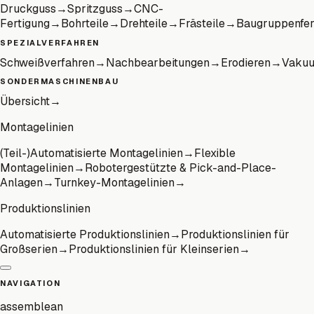
Druckguss
→
Spritzguss
→
CNC-
Fertigung
→
Bohrteile
→
Drehteile
→
Frästeile
→
Baugruppenfer
SPEZIALVERFAHREN
Schweißverfahren
→
Nachbearbeitungen
→
Erodieren
→
Vaku
SONDERMASCHINENBAU
Übersicht
→
Montagelinien
(Teil-)Automatisierte Montagelinien
→
Flexible
Montagelinien
→
Robotergestützte & Pick-and-Place-
Anlagen
→
Turnkey-Montagelinien
→
Produktionslinien
Automatisierte Produktionslinien
→
Produktionslinien für
Großserien
→
Produktionslinien für Kleinserien
→
NAVIGATION
assemblean