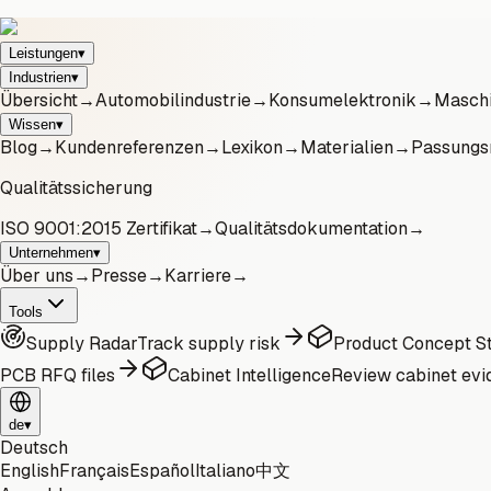
Leistungen
▾
Industrien
▾
Übersicht
→
Automobilindustrie
→
Konsumelektronik
→
Maschi
Wissen
▾
Blog
→
Kundenreferenzen
→
Lexikon
→
Materialien
→
Passungs
Qualitätssicherung
ISO 9001:2015 Zertifikat
→
Qualitätsdokumentation
→
Unternehmen
▾
Über uns
→
Presse
→
Karriere
→
Tools
Supply Radar
Track supply risk
Product Concept St
PCB RFQ files
Cabinet Intelligence
Review cabinet evi
de
▾
Deutsch
English
Français
Español
Italiano
中文