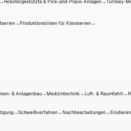
→
Robotergestützte & Pick-and-Place-Anlagen
→
Turnkey-Mo
ßserien
→
Produktionslinien für Kleinserien
→
nen- & Anlagenbau
→
Medizintechnik
→
Luft- & Raumfahrt
→
R
tigung
→
Schweißverfahren
→
Nachbearbeitungen
→
Erodieren