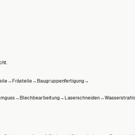
cht.
eile
→
Frästeile
→
Baugruppenfertigung
→
umguss
→
Blechbearbeitung
→
Laserschneiden
→
Wasserstrahl