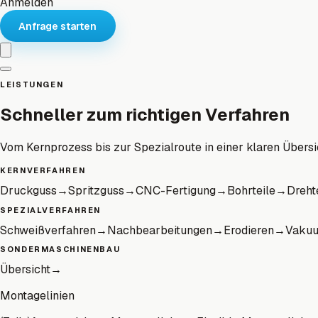
Anmelden
Anfrage starten
LEISTUNGEN
Schneller zum richtigen Verfahren
Vom Kernprozess bis zur Spezialroute in einer klaren Übersi
KERNVERFAHREN
Druckguss
→
Spritzguss
→
CNC-Fertigung
→
Bohrteile
→
Dreht
SPEZIALVERFAHREN
Schweißverfahren
→
Nachbearbeitungen
→
Erodieren
→
Vaku
SONDERMASCHINENBAU
Übersicht
→
Montagelinien