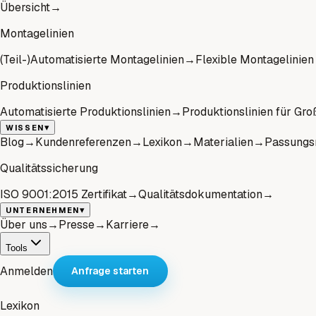
Übersicht
→
Montagelinien
(Teil-)Automatisierte Montagelinien
→
Flexible Montagelinien
Produktionslinien
Automatisierte Produktionslinien
→
Produktionslinien für Gro
▾
WISSEN
Blog
→
Kundenreferenzen
→
Lexikon
→
Materialien
→
Passungs
Qualitätssicherung
ISO 9001:2015 Zertifikat
→
Qualitätsdokumentation
→
▾
UNTERNEHMEN
Über uns
→
Presse
→
Karriere
→
Tools
Anmelden
Anfrage starten
Lexikon