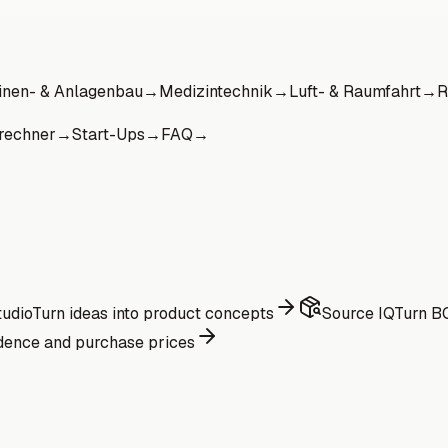
nen- & Anlagenbau
→
Medizintechnik
→
Luft- & Raumfahrt
→
R
rechner
→
Start-Ups
→
FAQ
→
udio
Turn ideas into product concepts
Source IQ
Turn BO
dence and purchase prices