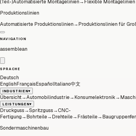
(Teil-)Automatisierte Montagelinien
→
Flexible Montagelinien
Produktionslinien
Automatisierte Produktionslinien
→
Produktionslinien für Gro
NAVIGATION
assemblean
SPRACHE
Deutsch
English
Français
Español
Italiano
中文
▾
INDUSTRIEN
Übersicht
→
Automobilindustrie
→
Konsumelektronik
→
Maschi
▾
LEISTUNGEN
Druckguss
→
Spritzguss
→
CNC-
Fertigung
→
Bohrteile
→
Drehteile
→
Frästeile
→
Baugruppenfer
Sondermaschinenbau