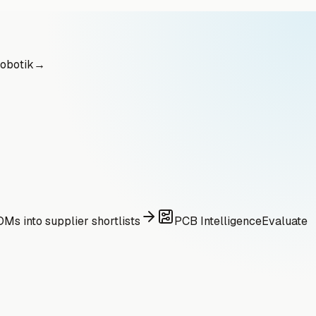
obotik
→
Ms into supplier shortlists
PCB Intelligence
Evaluate