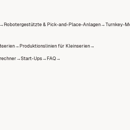
→
Robotergestützte & Pick-and-Place-Anlagen
→
Turnkey-Mo
ßserien
→
Produktionslinien für Kleinserien
→
rechner
→
Start-Ups
→
FAQ
→