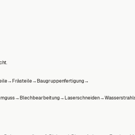
cht.
eile
→
Frästeile
→
Baugruppenfertigung
→
umguss
→
Blechbearbeitung
→
Laserschneiden
→
Wasserstrahl