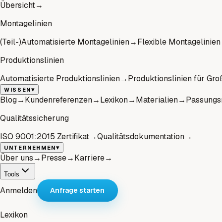
Übersicht
→
Montagelinien
(Teil-)Automatisierte Montagelinien
→
Flexible Montagelinien
Produktionslinien
Automatisierte Produktionslinien
→
Produktionslinien für Gro
▾
WISSEN
Blog
→
Kundenreferenzen
→
Lexikon
→
Materialien
→
Passungs
Qualitätssicherung
ISO 9001:2015 Zertifikat
→
Qualitätsdokumentation
→
▾
UNTERNEHMEN
Über uns
→
Presse
→
Karriere
→
Tools
Anmelden
Anfrage starten
Lexikon