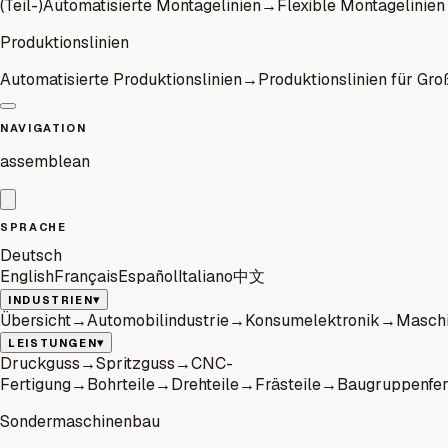
(Teil-)Automatisierte Montagelinien
→
Flexible Montagelinien
Produktionslinien
Automatisierte Produktionslinien
→
Produktionslinien für Gro
NAVIGATION
assemblean
SPRACHE
Deutsch
English
Français
Español
Italiano
中文
▾
INDUSTRIEN
Übersicht
→
Automobilindustrie
→
Konsumelektronik
→
Maschi
▾
LEISTUNGEN
Druckguss
→
Spritzguss
→
CNC-
Fertigung
→
Bohrteile
→
Drehteile
→
Frästeile
→
Baugruppenfer
Sondermaschinenbau