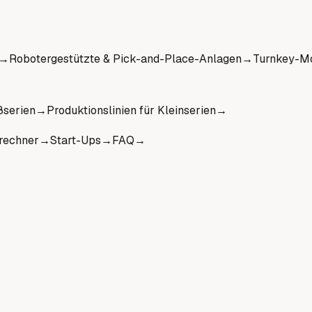
→
Robotergestützte & Pick-and-Place-Anlagen
→
Turnkey-Mo
ßserien
→
Produktionslinien für Kleinserien
→
rechner
→
Start-Ups
→
FAQ
→