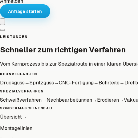
Anmelden
Anfrage starten
LEISTUNGEN
Schneller zum richtigen Verfahren
Vom Kernprozess bis zur Spezialroute in einer klaren Übersi
KERNVERFAHREN
Druckguss
→
Spritzguss
→
CNC-Fertigung
→
Bohrteile
→
Dreht
SPEZIALVERFAHREN
Schweißverfahren
→
Nachbearbeitungen
→
Erodieren
→
Vaku
SONDERMASCHINENBAU
Übersicht
→
Montagelinien