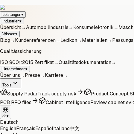
Leistungen
▾
Industrien
▾
Übersicht
→
Automobilindustrie
→
Konsumelektronik
→
Maschi
Wissen
▾
Blog
→
Kundenreferenzen
→
Lexikon
→
Materialien
→
Passungs
Qualitätssicherung
ISO 9001:2015 Zertifikat
→
Qualitätsdokumentation
→
Unternehmen
▾
Über uns
→
Presse
→
Karriere
→
Tools
Supply Radar
Track supply risk
Product Concept St
PCB RFQ files
Cabinet Intelligence
Review cabinet evi
de
▾
Deutsch
English
Français
Español
Italiano
中文