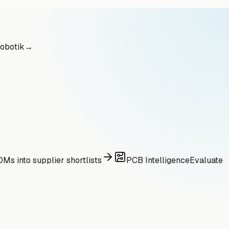
obotik
→
Ms into supplier shortlists
PCB Intelligence
Evaluate