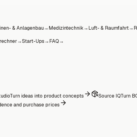
nen- & Anlagenbau
→
Medizintechnik
→
Luft- & Raumfahrt
→
R
rechner
→
Start-Ups
→
FAQ
→
udio
Turn ideas into product concepts
Source IQ
Turn BO
dence and purchase prices