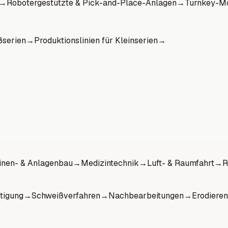
→
Robotergestützte & Pick-and-Place-Anlagen
→
Turnkey-Mo
ßserien
→
Produktionslinien für Kleinserien
→
nen- & Anlagenbau
→
Medizintechnik
→
Luft- & Raumfahrt
→
R
tigung
→
Schweißverfahren
→
Nachbearbeitungen
→
Erodieren