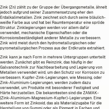
Zink (Zn) zählt zu der Gruppe der Übergangsmetalle, ähnelt
jedoch aufgrund seiner Zusammensetzung eher den
Erdalkalimetallen. Zink zeichnet sich durch seine bläulich-
weiße Farbe aus und hat bei Raumtemperatur eine spröde
Struktur. Zinklegierungen werden vor allem dafür
verwendet, mechanische Eigenschaften oder die
Korrosionsbeständigkeit anderer Metalle zu verbessern.
Zink wird meist durch den hydrometallurgischen oder
pyrometallurgischen Prozess aus der Erdkruste extrahiert.
Zink kann je nach Form in mehrere Untergruppen unterteilt
werden. Zunächst gibt es Reinzink, das häufig in der
Galvanotechnik zur Nachbearbeitung und Legierung von
Metallen verwendet wird, um den Schutz vor Korrosion zu
verbessern. Kupfer-Zink-Legierungen, wie Messing, oder
Zink-Aluminium-Legierungen, werden zudem dazu
verwendet, um Produkte mit besonderer Festigkeit und
Härte herzustellen. Die bekanntesten sind die ZAMAK-
(Zink-Aluminium-Magnesium-Kupfer)-Legierungen. Eine
weitere Form ist Zinkoxid, das als Materialzugabe für die
Herstellung von Gummi oder als Pigment in Farben und