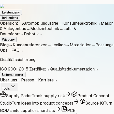
Leistungen
▾
Industrien
▾
Übersicht
→
Automobilindustrie
→
Konsumelektronik
→
Masch
& Anlagenbau
→
Medizintechnik
→
Luft- &
Raumfahrt
→
Robotik
→
Wissen
▾
Blog
→
Kundenreferenzen
→
Lexikon
→
Materialien
→
Passungs
Ups
→
FAQ
→
Qualitätssicherung
ISO 9001:2015 Zertifikat
→
Qualitätsdokumentation
→
Unternehmen
▾
Über uns
→
Presse
→
Karriere
→
Tools
Supply Radar
Track supply risk
Product Concept
Studio
Turn ideas into product concepts
Source IQ
Turn
BOMs into supplier shortlists
PCB