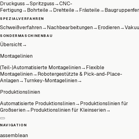
Druckguss
→
Spritzguss
→
CNC-
Fertigung
→
Bohrteile
→
Drehteile
→
Frästeile
→
Baugruppenfer
SPEZIALVERFAHREN
Schweißverfahren
→
Nachbearbeitungen
→
Erodieren
→
Vaku
SONDERMASCHINENBAU
Übersicht
→
Montagelinien
(Teil-)Automatisierte Montagelinien
→
Flexible
Montagelinien
→
Robotergestützte & Pick-and-Place-
Anlagen
→
Turnkey-Montagelinien
→
Produktionslinien
Automatisierte Produktionslinien
→
Produktionslinien für
Großserien
→
Produktionslinien für Kleinserien
→
NAVIGATION
assemblean