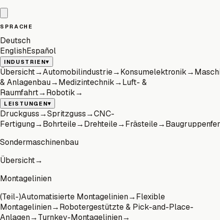
SPRACHE
Deutsch
English
Español
▾
INDUSTRIEN
Übersicht
→
Automobilindustrie
→
Konsumelektronik
→
Masch
& Anlagenbau
→
Medizintechnik
→
Luft- &
Raumfahrt
→
Robotik
→
▾
LEISTUNGEN
Druckguss
→
Spritzguss
→
CNC-
Fertigung
→
Bohrteile
→
Drehteile
→
Frästeile
→
Baugruppenfer
Sondermaschinenbau
Übersicht
→
Montagelinien
(Teil-)Automatisierte Montagelinien
→
Flexible
Montagelinien
→
Robotergestützte & Pick-and-Place-
Anlagen
→
Turnkey-Montagelinien
→