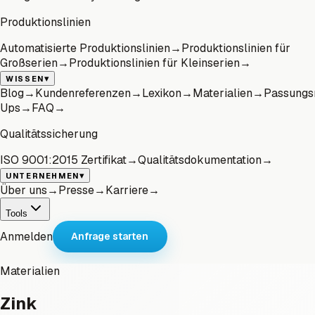
Produktionslinien
Automatisierte Produktionslinien
→
Produktionslinien für
Großserien
→
Produktionslinien für Kleinserien
→
▾
WISSEN
Blog
→
Kundenreferenzen
→
Lexikon
→
Materialien
→
Passungs
Ups
→
FAQ
→
Qualitätssicherung
ISO 9001:2015 Zertifikat
→
Qualitätsdokumentation
→
▾
UNTERNEHMEN
Über uns
→
Presse
→
Karriere
→
Tools
Anmelden
Anfrage starten
Materialien
Zink