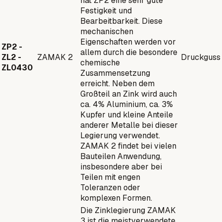
hat ZP2 eine sehr gute
Festigkeit und
Bearbeitbarkeit. Diese
mechanischen
Eigenschaften werden vor
ZP2 -
allem durch die besondere
ZL2 -
ZAMAK 2
Druckguss
chemische
ZL0430
Zusammensetzung
erreicht. Neben dem
Großteil an Zink wird auch
ca. 4% Aluminium, ca. 3%
Kupfer und kleine Anteile
anderer Metalle bei dieser
Legierung verwendet.
ZAMAK 2 findet bei vielen
Bauteilen Anwendung,
insbesondere aber bei
Teilen mit engen
Toleranzen oder
komplexen Formen.
Die Zinklegierung ZAMAK
3 ist die meistverwendete