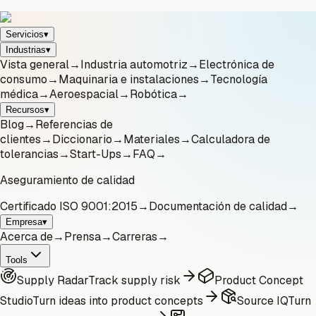
Servicios
▾
Industrias
▾
Vista general
→
Industria automotriz
→
Electrónica de
consumo
→
Maquinaria e instalaciones
→
Tecnología
médica
→
Aeroespacial
→
Robótica
→
Recursos
▾
Blog
→
Referencias de
clientes
→
Diccionario
→
Materiales
→
Calculadora de
tolerancias
→
Start-Ups
→
FAQ
→
Aseguramiento de calidad
Certificado ISO 9001:2015
→
Documentación de calidad
→
Empresa
▾
Acerca de
→
Prensa
→
Carreras
→
Tools
Supply Radar
Track supply risk
Product Concept
Studio
Turn ideas into product concepts
Source IQ
Turn