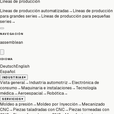
Líneas de producción
Líneas de producción automatizadas
→
Líneas de producción
para grandes series
→
Líneas de producción para pequeñas
series
→
NAVEGACIÓN
assemblean
IDIOMA
Deutsch
English
Español
▾
INDUSTRIAS
Vista general
→
Industria automotriz
→
Electrónica de
consumo
→
Maquinaria e instalaciones
→
Tecnología
médica
→
Aeroespacial
→
Robótica
→
▾
SERVICIOS
Moldeo a presión
→
Moldeo por Inyección
→
Mecanizado
CNC
→
Piezas taladradas con CNC
→
Piezas torneadas con