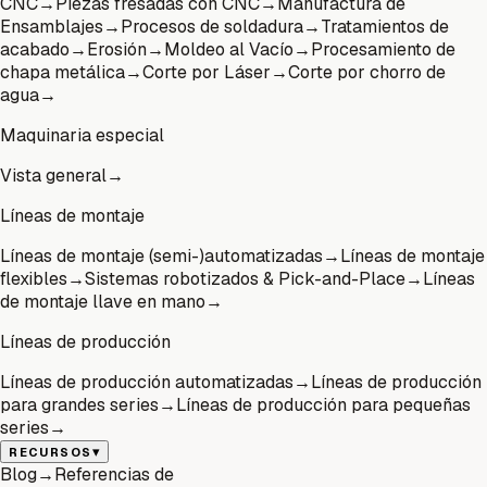
CNC
→
Piezas fresadas con CNC
→
Manufactura de
Ensamblajes
→
Procesos de soldadura
→
Tratamientos de
acabado
→
Erosión
→
Moldeo al Vacío
→
Procesamiento de
chapa metálica
→
Corte por Láser
→
Corte por chorro de
agua
→
Maquinaria especial
Vista general
→
Líneas de montaje
Líneas de montaje (semi-)automatizadas
→
Líneas de montaje
flexibles
→
Sistemas robotizados & Pick-and-Place
→
Líneas
de montaje llave en mano
→
Líneas de producción
Líneas de producción automatizadas
→
Líneas de producción
para grandes series
→
Líneas de producción para pequeñas
series
→
▾
RECURSOS
Blog
→
Referencias de