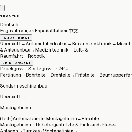
SPRACHE
Deutsch
English
Français
Español
Italiano
中文
▾
INDUSTRIEN
Übersicht
→
Automobilindustrie
→
Konsumelektronik
→
Masch
& Anlagenbau
→
Medizintechnik
→
Luft- &
Raumfahrt
→
Robotik
→
▾
LEISTUNGEN
Druckguss
→
Spritzguss
→
CNC-
Fertigung
→
Bohrteile
→
Drehteile
→
Frästeile
→
Baugruppenfer
Sondermaschinenbau
Übersicht
→
Montagelinien
(Teil-)Automatisierte Montagelinien
→
Flexible
Montagelinien
→
Robotergestützte & Pick-and-Place-
Anlagen
→
Turnkey-Montagelinien
→