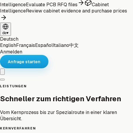
Intelligence
Evaluate PCB RFQ files
Cabinet
Intelligence
Review cabinet evidence and purchase prices
de
▾
Deutsch
English
Français
Español
Italiano
中文
Anmelden
Anfrage starten
LEISTUNGEN
Schneller zum richtigen Verfahren
Vom Kernprozess bis zur Spezialroute in einer klaren
Übersicht.
KERNVERFAHREN