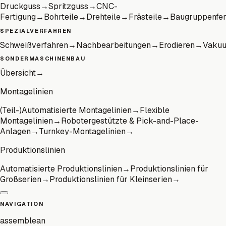
Druckguss
→
Spritzguss
→
CNC-
Fertigung
→
Bohrteile
→
Drehteile
→
Frästeile
→
Baugruppenfer
SPEZIALVERFAHREN
Schweißverfahren
→
Nachbearbeitungen
→
Erodieren
→
Vaku
SONDERMASCHINENBAU
Übersicht
→
Montagelinien
(Teil-)Automatisierte Montagelinien
→
Flexible
Montagelinien
→
Robotergestützte & Pick-and-Place-
Anlagen
→
Turnkey-Montagelinien
→
Produktionslinien
Automatisierte Produktionslinien
→
Produktionslinien für
Großserien
→
Produktionslinien für Kleinserien
→
NAVIGATION
assemblean