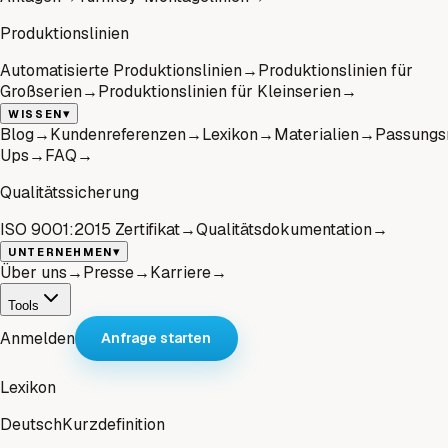
Produktionslinien
Automatisierte Produktionslinien
→
Produktionslinien für
Großserien
→
Produktionslinien für Kleinserien
→
▾
WISSEN
Blog
→
Kundenreferenzen
→
Lexikon
→
Materialien
→
Passungs
Ups
→
FAQ
→
Qualitätssicherung
ISO 9001:2015 Zertifikat
→
Qualitätsdokumentation
→
▾
UNTERNEHMEN
Über uns
→
Presse
→
Karriere
→
Tools
Anmelden
Anfrage starten
Lexikon
Deutsch
Kurzdefinition