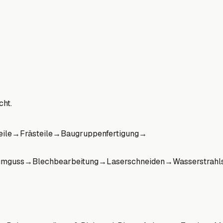
cht.
eile
→
Frästeile
→
Baugruppenfertigung
→
umguss
→
Blechbearbeitung
→
Laserschneiden
→
Wasserstrahl