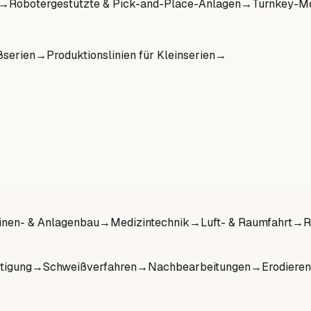
→
Robotergestützte & Pick-and-Place-Anlagen
→
Turnkey-Mo
ßserien
→
Produktionslinien für Kleinserien
→
nen- & Anlagenbau
→
Medizintechnik
→
Luft- & Raumfahrt
→
R
tigung
→
Schweißverfahren
→
Nachbearbeitungen
→
Erodieren