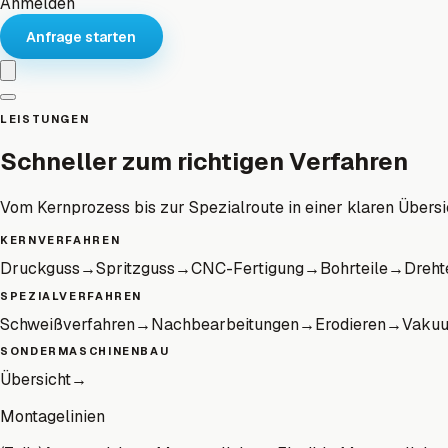
Anmelden
Anfrage starten
LEISTUNGEN
Schneller zum richtigen Verfahren
Vom Kernprozess bis zur Spezialroute in einer klaren Übersi
KERNVERFAHREN
Druckguss
→
Spritzguss
→
CNC-Fertigung
→
Bohrteile
→
Dreht
SPEZIALVERFAHREN
Schweißverfahren
→
Nachbearbeitungen
→
Erodieren
→
Vaku
SONDERMASCHINENBAU
Übersicht
→
Montagelinien