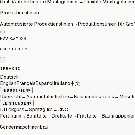
(Teil-)Automatisierte Montagelinien
→
Flexible Montagelinien
Produktionslinien
Automatisierte Produktionslinien
→
Produktionslinien für Gro
NAVIGATION
assemblean
SPRACHE
Deutsch
English
Français
Español
Italiano
中文
▾
INDUSTRIEN
Übersicht
→
Automobilindustrie
→
Konsumelektronik
→
Maschi
▾
LEISTUNGEN
Druckguss
→
Spritzguss
→
CNC-
Fertigung
→
Bohrteile
→
Drehteile
→
Frästeile
→
Baugruppenfer
Sondermaschinenbau