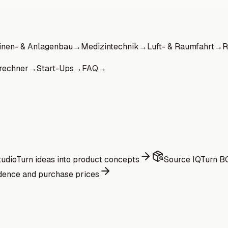
nen- & Anlagenbau
→
Medizintechnik
→
Luft- & Raumfahrt
→
R
rechner
→
Start-Ups
→
FAQ
→
udio
Turn ideas into product concepts
Source IQ
Turn BO
dence and purchase prices