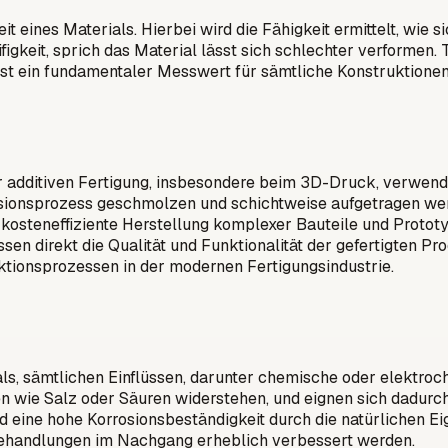
t eines Materials. Hierbei wird die Fähigkeit ermittelt, wie 
ifigkeit, sprich das Material lässt sich schlechter verformen.
ist ein fundamentaler Messwert für sämtliche Konstruktione
der additiven Fertigung, insbesondere beim 3D-Druck, verwend
usionsprozess geschmolzen und schichtweise aufgetragen wer
d kosteneffiziente Herstellung komplexer Bauteile und Protot
ussen direkt die Qualität und Funktionalität der gefertigten 
uktionsprozessen in der modernen Fertigungsindustrie.
als, sämtlichen Einflüssen, darunter chemische oder elektroc
n wie Salz oder Säuren widerstehen, und eignen sich dadurch
wird eine hohe Korrosionsbeständigkeit durch die natürlichen 
ehandlungen im Nachgang erheblich verbessert werden.