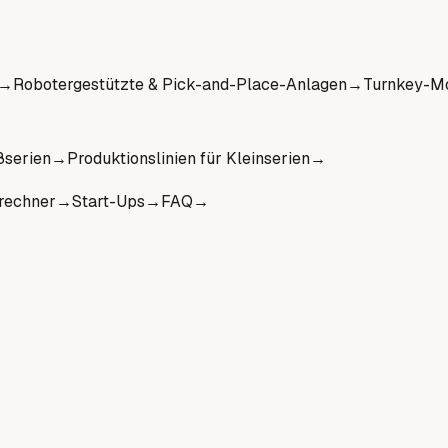
→
Robotergestützte & Pick-and-Place-Anlagen
→
Turnkey-Mo
ßserien
→
Produktionslinien für Kleinserien
→
rechner
→
Start-Ups
→
FAQ
→