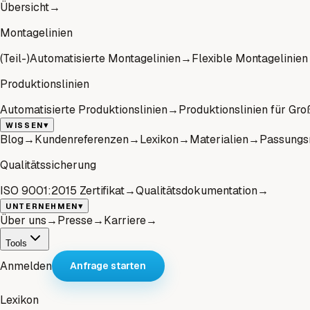
Übersicht
→
Montagelinien
(Teil-)Automatisierte Montagelinien
→
Flexible Montagelinien
Produktionslinien
Automatisierte Produktionslinien
→
Produktionslinien für Gro
▾
WISSEN
Blog
→
Kundenreferenzen
→
Lexikon
→
Materialien
→
Passungs
Qualitätssicherung
ISO 9001:2015 Zertifikat
→
Qualitätsdokumentation
→
▾
UNTERNEHMEN
Über uns
→
Presse
→
Karriere
→
Tools
Anmelden
Anfrage starten
Lexikon