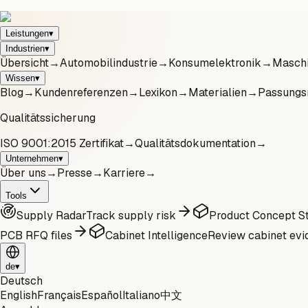
Leistungen
▾
Industrien
▾
Übersicht
→
Automobilindustrie
→
Konsumelektronik
→
Maschi
Wissen
▾
Blog
→
Kundenreferenzen
→
Lexikon
→
Materialien
→
Passungs
Qualitätssicherung
ISO 9001:2015 Zertifikat
→
Qualitätsdokumentation
→
Unternehmen
▾
Über uns
→
Presse
→
Karriere
→
Tools
Supply Radar
Track supply risk
Product Concept St
PCB RFQ files
Cabinet Intelligence
Review cabinet evi
de
▾
Deutsch
English
Français
Español
Italiano
中文