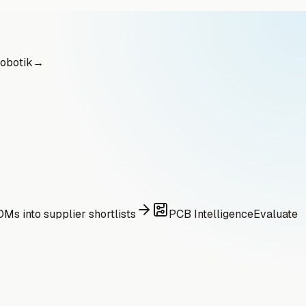
obotik
→
Ms into supplier shortlists
PCB Intelligence
Evaluate