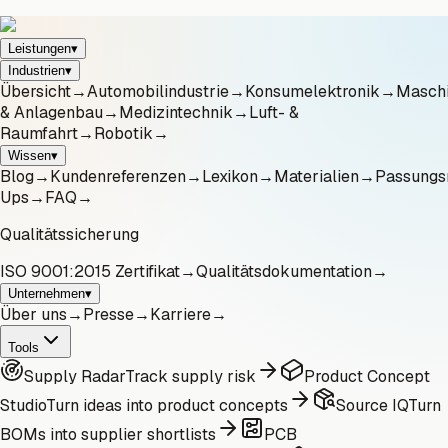
Leistungen
▾
Industrien
▾
Übersicht
→
Automobilindustrie
→
Konsumelektronik
→
Masch
& Anlagenbau
→
Medizintechnik
→
Luft- &
Raumfahrt
→
Robotik
→
Wissen
▾
Blog
→
Kundenreferenzen
→
Lexikon
→
Materialien
→
Passungs
Ups
→
FAQ
→
Qualitätssicherung
ISO 9001:2015 Zertifikat
→
Qualitätsdokumentation
→
Unternehmen
▾
Über uns
→
Presse
→
Karriere
→
Tools
Supply Radar
Track supply risk
Product Concept
Studio
Turn ideas into product concepts
Source IQ
Turn
BOMs into supplier shortlists
PCB