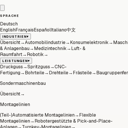
SPRACHE
Deutsch
English
Français
Español
Italiano
中文
▾
INDUSTRIEN
Übersicht
→
Automobilindustrie
→
Konsumelektronik
→
Masch
& Anlagenbau
→
Medizintechnik
→
Luft- &
Raumfahrt
→
Robotik
→
▾
LEISTUNGEN
Druckguss
→
Spritzguss
→
CNC-
Fertigung
→
Bohrteile
→
Drehteile
→
Frästeile
→
Baugruppenfer
Sondermaschinenbau
Übersicht
→
Montagelinien
(Teil-)Automatisierte Montagelinien
→
Flexible
Montagelinien
→
Robotergestützte & Pick-and-Place-
Anlagen
→
Turnkey-Montagelinien
→