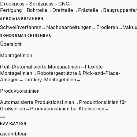
Druckguss
→
Spritzguss
→
CNC-
Fertigung
→
Bohrteile
→
Drehteile
→
Frästeile
→
Baugruppenfer
SPEZIALVERFAHREN
Schweißverfahren
→
Nachbearbeitungen
→
Erodieren
→
Vaku
SONDERMASCHINENBAU
Übersicht
→
Montagelinien
(Teil-)Automatisierte Montagelinien
→
Flexible
Montagelinien
→
Robotergestützte & Pick-and-Place-
Anlagen
→
Turnkey-Montagelinien
→
Produktionslinien
Automatisierte Produktionslinien
→
Produktionslinien für
Großserien
→
Produktionslinien für Kleinserien
→
NAVIGATION
assemblean