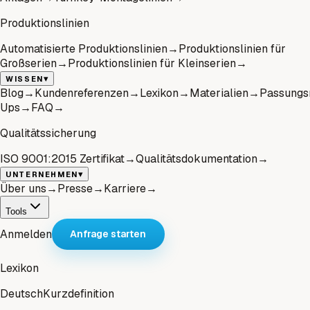
Produktionslinien
Automatisierte Produktionslinien
→
Produktionslinien für
Großserien
→
Produktionslinien für Kleinserien
→
▾
WISSEN
Blog
→
Kundenreferenzen
→
Lexikon
→
Materialien
→
Passungs
Ups
→
FAQ
→
Qualitätssicherung
ISO 9001:2015 Zertifikat
→
Qualitätsdokumentation
→
▾
UNTERNEHMEN
Über uns
→
Presse
→
Karriere
→
Tools
Anmelden
Anfrage starten
Lexikon
Deutsch
Kurzdefinition