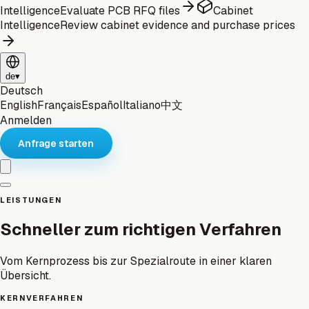
Intelligence
Evaluate PCB RFQ files
Cabinet
Intelligence
Review cabinet evidence and purchase prices
de
▾
Deutsch
English
Français
Español
Italiano
中文
Anmelden
Anfrage starten
LEISTUNGEN
Schneller zum richtigen Verfahren
Vom Kernprozess bis zur Spezialroute in einer klaren
Übersicht.
KERNVERFAHREN