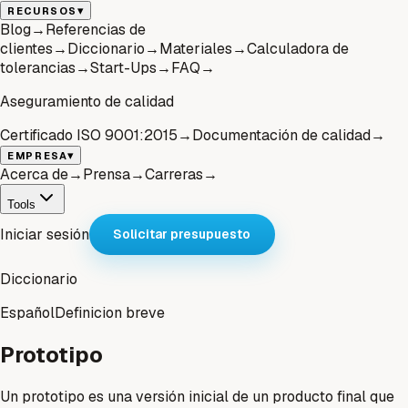
▾
RECURSOS
Blog
→
Referencias de
clientes
→
Diccionario
→
Materiales
→
Calculadora de
tolerancias
→
Start-Ups
→
FAQ
→
Aseguramiento de calidad
Certificado ISO 9001:2015
→
Documentación de calidad
→
▾
EMPRESA
Acerca de
→
Prensa
→
Carreras
→
Tools
Iniciar sesión
Solicitar presupuesto
Diccionario
Español
Definicion breve
Prototipo
Un prototipo es una versión inicial de un producto final que