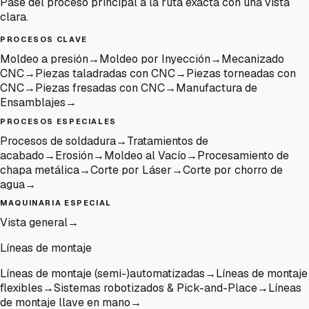
Pase del proceso principal a la ruta exacta con una vista
clara.
PROCESOS CLAVE
Moldeo a presión
→
Moldeo por Inyección
→
Mecanizado
CNC
→
Piezas taladradas con CNC
→
Piezas torneadas con
CNC
→
Piezas fresadas con CNC
→
Manufactura de
Ensamblajes
→
PROCESOS ESPECIALES
Procesos de soldadura
→
Tratamientos de
acabado
→
Erosión
→
Moldeo al Vacío
→
Procesamiento de
chapa metálica
→
Corte por Láser
→
Corte por chorro de
agua
→
MAQUINARIA ESPECIAL
Vista general
→
Líneas de montaje
Líneas de montaje (semi-)automatizadas
→
Líneas de montaje
flexibles
→
Sistemas robotizados & Pick-and-Place
→
Líneas
de montaje llave en mano
→