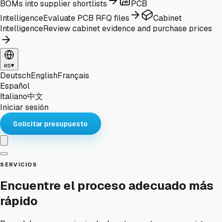
BOMs into supplier shortlists
PCB
Intelligence
Evaluate PCB RFQ files
Cabinet
Intelligence
Review cabinet evidence and purchase prices
es
▾
Deutsch
English
Français
Español
Italiano
中文
Iniciar sesión
Solicitar presupuesto
SERVICIOS
Encuentre el proceso adecuado más
rápido