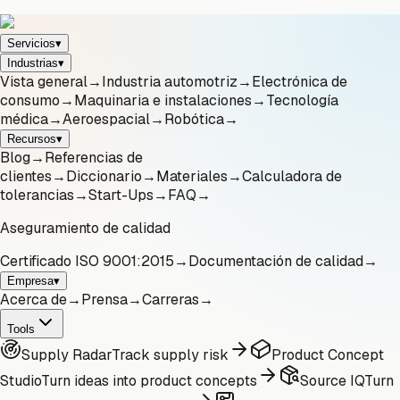
Servicios
▾
Industrias
▾
Vista general
→
Industria automotriz
→
Electrónica de
consumo
→
Maquinaria e instalaciones
→
Tecnología
médica
→
Aeroespacial
→
Robótica
→
Recursos
▾
Blog
→
Referencias de
clientes
→
Diccionario
→
Materiales
→
Calculadora de
tolerancias
→
Start-Ups
→
FAQ
→
Aseguramiento de calidad
Certificado ISO 9001:2015
→
Documentación de calidad
→
Empresa
▾
Acerca de
→
Prensa
→
Carreras
→
Tools
Supply Radar
Track supply risk
Product Concept
Studio
Turn ideas into product concepts
Source IQ
Turn