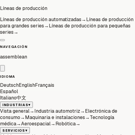
Líneas de producción
Líneas de producción automatizadas
→
Líneas de producción
para grandes series
→
Líneas de producción para pequeñas
series
→
NAVEGACIÓN
assemblean
IDIOMA
Deutsch
English
Français
Español
Italiano
中文
▾
INDUSTRIAS
Vista general
→
Industria automotriz
→
Electrónica de
consumo
→
Maquinaria e instalaciones
→
Tecnología
médica
→
Aeroespacial
→
Robótica
→
▾
SERVICIOS