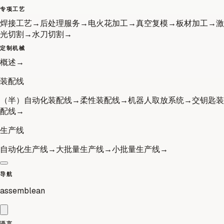
专项工艺
焊接工艺
→
后处理服务
→
电火花加工
→
真空复模
→
板材加工
→
激
光切割
→
水刀切割
→
定制机械
概述
→
装配线
（半）自动化装配线
→
柔性装配线
→
机器人取放系统
→
交钥匙装
配线
→
生产线
自动化生产线
→
大批量生产线
→
小批量生产线
→
导航
assemblean
语言