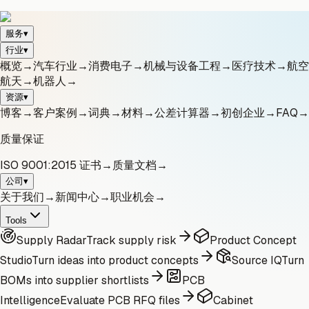
服务
▾
行业
▾
概览
→
汽车行业
→
消费电子
→
机械与设备工程
→
医疗技术
→
航空
航天
→
机器人
→
资源
▾
博客
→
客户案例
→
词典
→
材料
→
公差计算器
→
初创企业
→
FAQ
→
质量保证
ISO 9001:2015 证书
→
质量文档
→
公司
▾
关于我们
→
新闻中心
→
职业机会
→
Tools
Supply Radar
Track supply risk
Product Concept
Studio
Turn ideas into product concepts
Source IQ
Turn
BOMs into supplier shortlists
PCB
Intelligence
Evaluate PCB RFQ files
Cabinet