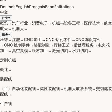
Deutsch
English
Français
Español
Italiano
中文
▾
行业
概览
→
汽车行业
→
消费电子
→
机械与设备工程
→
医疗技术
→
航空
航天
→
机器人
→
▾
服务
压铸
→
注塑
→
CNC 加工
→
CNC 钻孔零件
→
CNC 车削零件
→
CNC 铣削零件
→
装配制造
→
焊接工艺
→
后处理服务
→
电火花
加工
→
真空复模
→
板材加工
→
激光切割
→
水刀切割
→
定制机械
概述
→
装配线
（半）自动化装配线
→
柔性装配线
→
机器人取放系统
→
交钥匙装
配线
→
生产线