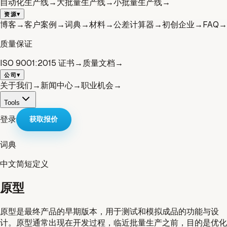
自动化生产线
→
大批量生产线
→
小批量生产线
→
▾
资源
博客
→
客户案例
→
词典
→
材料
→
公差计算器
→
初创企业
→
FAQ
→
质量保证
ISO 9001:2015 证书
→
质量文档
→
▾
公司
关于我们
→
新闻中心
→
职业机会
→
Tools
登录
获取报价
词典
中文
简短定义
原型
原型是最终产品的早期版本，用于测试和模拟成品的功能与设
计。原型通常出现在开发过程，临近批量生产之前，目的是优化