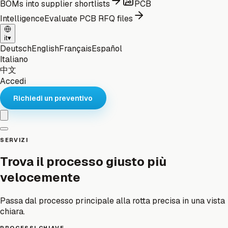
BOMs into supplier shortlists
PCB
Intelligence
Evaluate PCB RFQ files
it
▾
Deutsch
English
Français
Español
Italiano
中文
Accedi
Richiedi un preventivo
SERVIZI
Trova il processo giusto più
velocemente
Passa dal processo principale alla rotta precisa in una vista
chiara.
PROCESSI CHIAVE