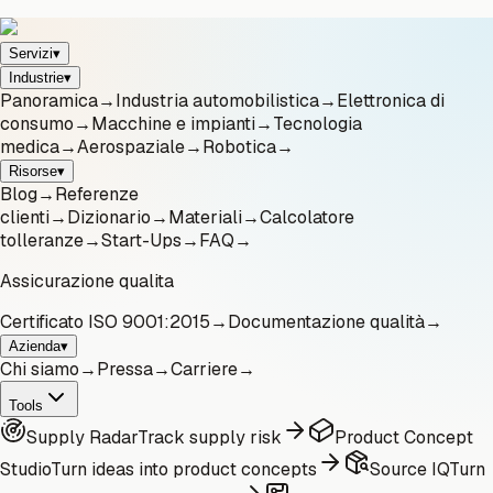
Servizi
▾
Industrie
▾
Panoramica
→
Industria automobilistica
→
Elettronica di
consumo
→
Macchine e impianti
→
Tecnologia
medica
→
Aerospaziale
→
Robotica
→
Risorse
▾
Blog
→
Referenze
clienti
→
Dizionario
→
Materiali
→
Calcolatore
tolleranze
→
Start-Ups
→
FAQ
→
Assicurazione qualita
Certificato ISO 9001:2015
→
Documentazione qualità
→
Azienda
▾
Chi siamo
→
Pressa
→
Carriere
→
Tools
Supply Radar
Track supply risk
Product Concept
Studio
Turn ideas into product concepts
Source IQ
Turn