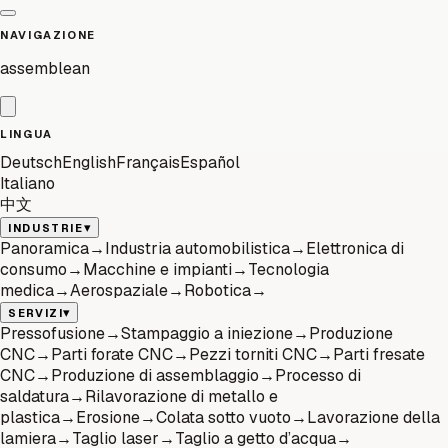
NAVIGAZIONE
assemblean
LINGUA
Deutsch
English
Français
Español
Italiano
中文
▾
INDUSTRIE
Panoramica
→
Industria automobilistica
→
Elettronica di
consumo
→
Macchine e impianti
→
Tecnologia
medica
→
Aerospaziale
→
Robotica
→
▾
SERVIZI
Pressofusione
→
Stampaggio a iniezione
→
Produzione
CNC
→
Parti forate CNC
→
Pezzi torniti CNC
→
Parti fresate
CNC
→
Produzione di assemblaggio
→
Processo di
saldatura
→
Rilavorazione di metallo e
plastica
→
Erosione
→
Colata sotto vuoto
→
Lavorazione della
lamiera
→
Taglio laser
→
Taglio a getto d’acqua
→