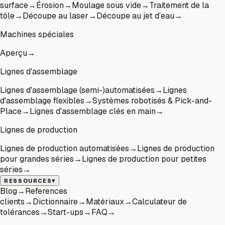
surface
→
Érosion
→
Moulage sous vide
→
Traitement de la
tôle
→
Découpe au laser
→
Découpe au jet d’eau
→
Machines spéciales
Aperçu
→
Lignes d'assemblage
Lignes d'assemblage (semi-)automatisées
→
Lignes
d'assemblage flexibles
→
Systèmes robotisés & Pick-and-
Place
→
Lignes d'assemblage clés en main
→
Lignes de production
Lignes de production automatisées
→
Lignes de production
pour grandes séries
→
Lignes de production pour petites
séries
→
▾
RESSOURCES
Blog
→
References
clients
→
Dictionnaire
→
Matériaux
→
Calculateur de
tolérances
→
Start-ups
→
FAQ
→