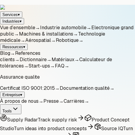
Services
▾
Industries
▾
Vue d’ensemble
→
Industrie automobile
→
Electronique grand
public
→
Machines & installations
→
Technologie
médicale
→
Aérospatial
→
Robotique
→
Ressources
▾
Blog
→
References
clients
→
Dictionnaire
→
Matériaux
→
Calculateur de
tolérances
→
Start-ups
→
FAQ
→
Assurance qualite
Certificat ISO 9001:2015
→
Documentation qualité
→
Entreprise
▾
À propos de nous
→
Presse
→
Carrières
→
Tools
Supply Radar
Track supply risk
Product Concept
Studio
Turn ideas into product concepts
Source IQ
Turn