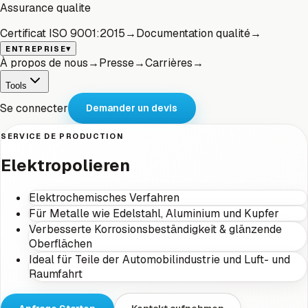
Assurance qualite
Certificat ISO 9001:2015
→
Documentation qualité
→
▾
ENTREPRISE
À propos de nous
→
Presse
→
Carrières
→
Tools
Se connecter
Demander un devis
SERVICE DE PRODUCTION
Elektropolieren
Elektrochemisches Verfahren
Für Metalle wie Edelstahl, Aluminium und Kupfer
Verbesserte Korrosionsbeständigkeit & glänzende
Oberflächen
Ideal für Teile der Automobilindustrie und Luft- und
Raumfahrt