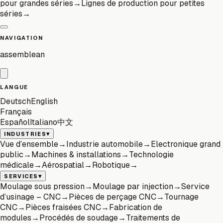
pour grandes séries
→
Lignes de production pour petites
séries
→
NAVIGATION
assemblean
LANGUE
Deutsch
English
Français
Español
Italiano
中文
▾
INDUSTRIES
Vue d’ensemble
→
Industrie automobile
→
Electronique grand
public
→
Machines & installations
→
Technologie
médicale
→
Aérospatial
→
Robotique
→
▾
SERVICES
Moulage sous pression
→
Moulage par injection
→
Service
d’usinage – CNC
→
Pièces de perçage CNC
→
Tournage
CNC
→
Pièces fraisées CNC
→
Fabrication de
modules
→
Procédés de soudage
→
Traitements de