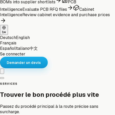
BOMs into supplier shortlists
PCB
Intelligence
Evaluate PCB RFQ files
Cabinet
Intelligence
Review cabinet evidence and purchase prices
fr
▾
Deutsch
English
Français
Español
Italiano
中文
Se connecter
Demander un devis
SERVICES
Trouver le bon procédé plus vite
Passez du procédé principal à la route précise sans
surcharge.