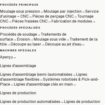
PROCÉDÉS PRINCIPAUX
Moulage sous pression
→
Moulage par injection
→
Service
d’usinage – CNC
→
Pièces de perçage CNC
→
Tournage
CNC
→
Pièces fraisées CNC
→
Fabrication de modules
→
PROCÉDÉS SPÉCIALISÉS
Procédés de soudage
→
Traitements de
surface
→
Érosion
→
Moulage sous vide
→
Traitement de la
tôle
→
Découpe au laser
→
Découpe au jet d’eau
→
MACHINES SPÉCIALES
Aperçu
→
Lignes d'assemblage
Lignes d'assemblage (semi-)automatisées
→
Lignes
d'assemblage flexibles
→
Systèmes robotisés & Pick-and-
Place
→
Lignes d'assemblage clés en main
→
Lignes de production
Lignes de production automatisées
→
Lignes de production